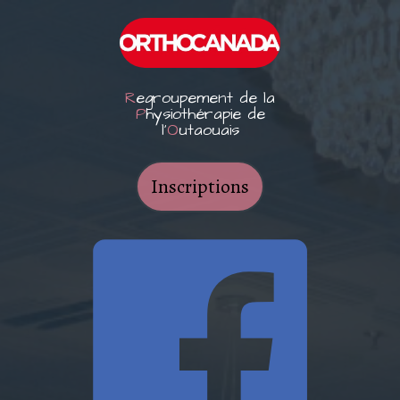
R
egroupement de la
P
hysiothérapie de
l'
O
utaouais
Inscriptions
